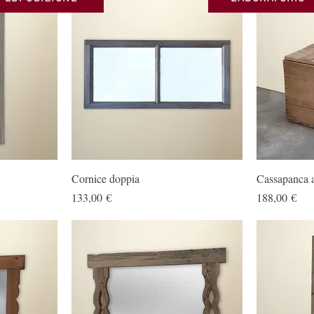
Cornice doppia
Cassapanca an
Prezzo
Prezzo
133,00 €
188,00 €