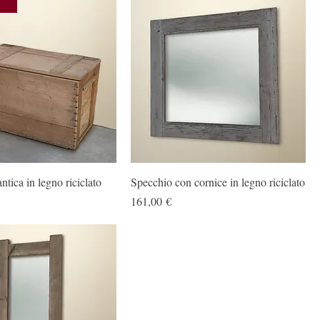
tica in legno riciclato
Specchio con cornice in legno riciclato
Prezzo
161,00 €