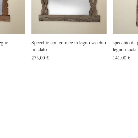
legno
Specchio con cornice in legno vecchio
specchio da 
riciclato
legno ricicla
Prezzo
Prezzo
273,00 €
141,00 €