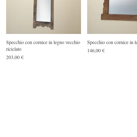
Specchio con cornice in legno vecchio
Specchio con cornice in 
riciclato
Prezzo
146,00 €
Prezzo
203,00 €