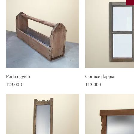
Porta oggetti
Cornice doppia
Prezzo
Prezzo
123,00 €
113,00 €