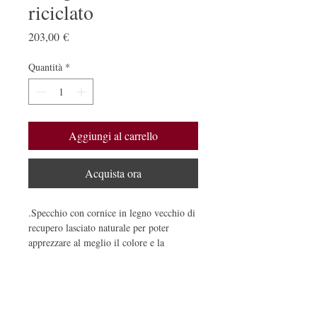
riciclato
Prezzo
203,00 €
Quantità
*
Aggiungi al carrello
Acquista ora
.Specchio con cornice in legno vecchio di 
recupero lasciato naturale per poter 
apprezzare al meglio il colore e la 
venatura.
Dimensioni:
totale cm 123 x cm 41,5
dimensioni specchio cm 98 x cm 30
larghezza montanti cm 5,5