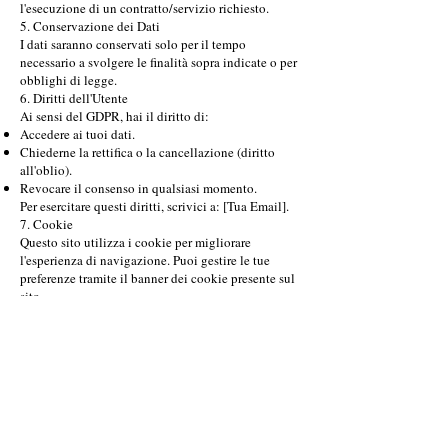
l'esecuzione di un contratto/servizio richiesto.
5. Conservazione dei Dati
I dati saranno conservati solo per il tempo
necessario a svolgere le finalità sopra indicate o per
obblighi di legge.
6. Diritti dell'Utente
Ai sensi del GDPR, hai il diritto di:
Accedere ai tuoi dati.
Chiederne la rettifica o la cancellazione (diritto
all'oblio).
Revocare il consenso in qualsiasi momento.
Per esercitare questi diritti, scrivici a: [Tua Email].
7. Cookie
Questo sito utilizza i cookie per migliorare
l'esperienza di navigazione. Puoi gestire le tue
preferenze tramite il banner dei cookie presente sul
sito.
Derriard Ernesto Strada Dolonne-Courmayeur,
21
11013
Courmayeur (AO) Italy P.IVA
00585610074
e.derriard@pec.it